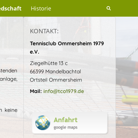
edschaft
Historie
KONTAKT:
Tennisclub Ommersheim 1979
e.V.
Ziegelhütte 13 c
stenden
66399 Mandelbachtal
anlage,
Ortsteil Ommersheim
Mail:
info@tco1979.de
n keine