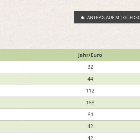
ANTRAG AUF MITGLIEDS
Jahr/Euro
32
44
112
188
64
42
42